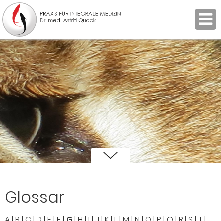
Glossar
A
|
B
|
C
|
D
|
E
|
F
|
G
|
H
|
I
|
J
|
K
|
L
|
M
|
N
|
O
|
P
|
Q
|
R
|
S
|
T
|