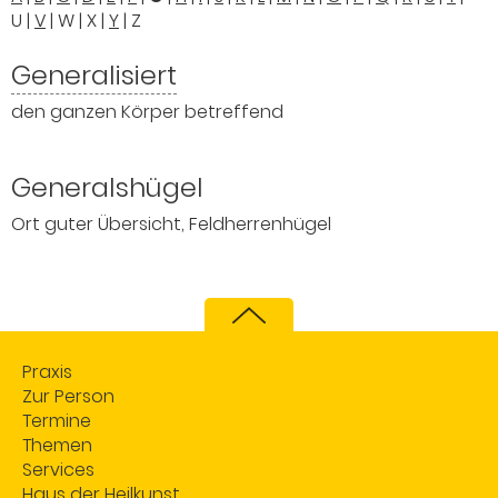
U
|
V
|
W
|
X
|
Y
|
Z
Generalisiert
den ganzen Körper betreffend
Generalshügel
Ort guter Übersicht, Feldherrenhügel
Praxis
Zur Person
Termine
Themen
Services
Haus der Heilkunst